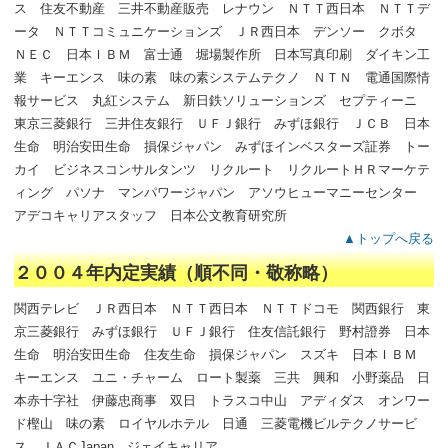
ス 住友不動産 三井不動産販売 レナウン ＮＴＴ西日本 ＮＴＴデ
ータ ＮＴＴコミュニケーションズ ＪＲ西日本 デンソー クボタ
ＮＥＣ 日本ＩＢＭ 富士通 堀場製作所 日本写真印刷 ダイキン工
業 キーエンス 味の素 味の素システムテクノ ＮＴＮ 電通国際情
報サービス 丸紅システム 新日鉄ソリューションズ セプティーニ
東京三菱銀行 三井住友銀行 ＵＦＪ銀行 みずほ銀行 ＪＣＢ 日本
生命 明治安田生命 損保ジャパン みずほインベスターズ証券 トー
カイ ビジネスコンサルタンツ リクルート リクルートＨＲマーケテ
ィング パソナ マンパワージャパン アソウヒューマニーセンター
アデコキャリアスタッフ 日本公文教育研究所
▲トップへ戻る
２００４年内定実績（順不同・敬称略）
関西テレビ ＪＲ西日本 ＮＴＴ西日本 ＮＴＴドコモ 関西銀行 東
京三菱銀行 みずほ銀行 ＵＦＪ銀行 住友信託銀行 野村證券 日本
生命 明治安田生命 住友生命 損保ジャパン スズキ 日本ＩＢＭ
キーエンス ユニ・チャーム ロート製薬 三共 興和 小野薬品 日
本赤十字社 伊藤忠商事 双日 トラスコ中山 アディダス オンワー
ド樫山 味の素 ロイヤルホテル 日通 三菱電機ビルテクノサービ
ス ＪＡＣJapan ジェイキャリア