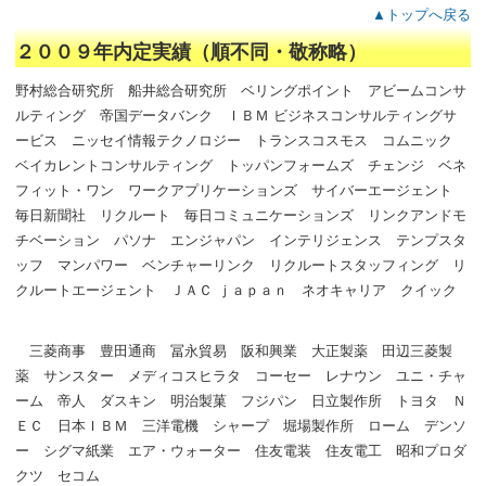
▲トップへ戻る
２００９年内定実績（順不同・敬称略）
野村総合研究所 船井総合研究所 ベリングポイント アビームコンサ
ルティング 帝国データバンク ＩＢＭ ビジネスコンサルティングサ
ービス ニッセイ情報テクノロジー トランスコスモス コムニック
ベイカレントコンサルティング トッパンフォームズ チェンジ ベネ
フィット・ワン ワークアプリケーションズ サイバーエージェント
毎日新聞社 リクルート 毎日コミュニケーションズ リンクアンドモ
チベーション パソナ エンジャパン インテリジェンス テンプスタ
ッフ マンパワー ベンチャーリンク リクルートスタッフィング リ
クルートエージェント ＪＡＣ ｊａｐａｎ ネオキャリア クイック
三菱商事 豊田通商 冨永貿易 阪和興業 大正製薬 田辺三菱製
薬 サンスター メディコスヒラタ コーセー レナウン ユニ・チャ
ーム 帝人 ダスキン 明治製菓 フジパン 日立製作所 トヨタ Ｎ
ＥＣ 日本ＩＢＭ 三洋電機 シャープ 堀場製作所 ローム デンソ
ー シグマ紙業 エア・ウォーター 住友電装 住友電工 昭和プロダ
クツ セコム