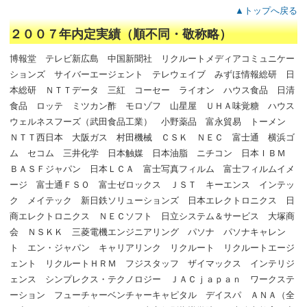
▲トップへ戻る
２００７年内定実績（順不同・敬称略）
博報堂 テレビ新広島 中国新聞社 リクルートメディアコミュニケー
ションズ サイバーエージェント テレウェイブ みずほ情報総研 日
本総研 ＮＴＴデータ 三紅 コーセー ライオン ハウス食品 日清
食品 ロッテ ミツカン酢 モロゾフ 山星屋 ＵＨＡ味覚糖 ハウス
ウェルネスフーズ（武田食品工業） 小野薬品 富永貿易 トーメン
ＮＴＴ西日本 大阪ガス 村田機械 ＣＳＫ ＮＥＣ 富士通 横浜ゴ
ム セコム 三井化学 日本触媒 日本油脂 ニチコン 日本ＩＢＭ
ＢＡＳＦジャパン 日本ＬＣＡ 富士写真フィルム 富士フィルムイメ
ージ 富士通ＦＳＯ 富士ゼロックス ＪＳＴ キーエンス インテッ
ク メイテック 新日鉄ソリューションズ 日本エレクトロニクス 日
商エレクトロニクス ＮＥＣソフト 日立システム＆サービス 大塚商
会 ＮＳＫＫ 三菱電機エンジニアリング パソナ パソナキャレン
ト エン・ジャパン キャリアリンク リクルート リクルートエージ
ェント リクルートＨＲＭ フジスタッフ ザイマックス インテリジ
ェンス シンプレクス・テクノロジー ＪＡＣｊａｐａｎ ワークステ
ーション フューチャーベンチャーキャピタル デイスパ ＡＮＡ（全