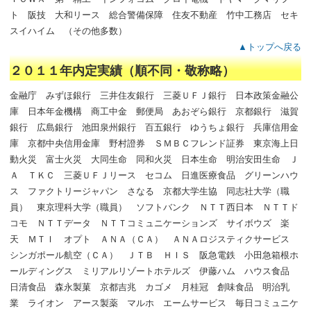
ト 阪技 大和リース 総合警備保障 住友不動産 竹中工務店 セキ
スイハイム （その他多数）
▲トップへ戻る
２０１１年内定実績（順不同・敬称略）
金融庁 みずほ銀行 三井住友銀行 三菱ＵＦＪ銀行 日本政策金融公
庫 日本年金機構 商工中金 郵便局 あおぞら銀行 京都銀行 滋賀
銀行 広島銀行 池田泉州銀行 百五銀行 ゆうちょ銀行 兵庫信用金
庫 京都中央信用金庫 野村證券 ＳＭＢＣフレンド証券 東京海上日
動火災 富士火災 大同生命 同和火災 日本生命 明治安田生命 Ｊ
Ａ ＴＫＣ 三菱ＵＦＪリース セコム 日進医療食品 グリーンハウ
ス ファクトリージャパン さなる 京都大学生協 同志社大学（職
員） 東京理科大学（職員） ソフトバンク ＮＴＴ西日本 ＮＴＴド
コモ ＮＴＴデータ ＮＴＴコミュニケーションズ サイボウズ 楽
天 ＭＴＩ オプト ＡＮＡ（ＣＡ） ＡＮＡロジスティクサービス
シンガポール航空（ＣＡ） ＪＴＢ ＨＩＳ 阪急電鉄 小田急箱根ホ
ールディングス ミリアルリゾートホテルズ 伊藤ハム ハウス食品
日清食品 森永製菓 京都吉兆 カゴメ 月桂冠 創味食品 明治乳
業 ライオン アース製薬 マルホ エームサービス 毎日コミュニケ