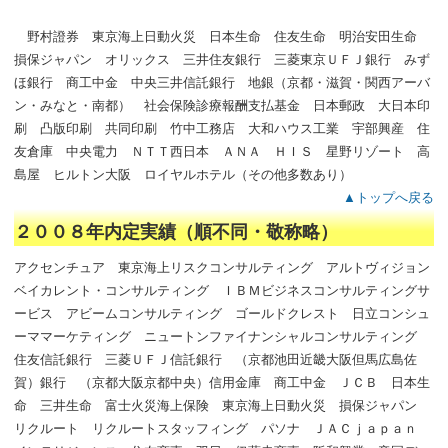
野村證券 東京海上日動火災 日本生命 住友生命 明治安田生命
損保ジャパン オリックス 三井住友銀行 三菱東京ＵＦＪ銀行 みず
ほ銀行 商工中金 中央三井信託銀行 地銀（京都・滋賀・関西アーバ
ン・みなと・南都） 社会保険診療報酬支払基金 日本郵政 大日本印
刷 凸版印刷 共同印刷 竹中工務店 大和ハウス工業 宇部興産 住
友倉庫 中央電力 ＮＴＴ西日本 ＡＮＡ ＨＩＳ 星野リゾート 高
島屋 ヒルトン大阪 ロイヤルホテル（その他多数あり）
▲トップへ戻る
２００８年内定実績（順不同・敬称略）
アクセンチュア 東京海上リスクコンサルティング アルトヴィジョン
ベイカレント・コンサルティング ＩＢＭビジネスコンサルティングサ
ービス アビームコンサルティング ゴールドクレスト 日立コンシュ
ーママーケティング ニュートンファイナンシャルコンサルティング
住友信託銀行 三菱ＵＦＪ信託銀行 （京都池田近畿大阪但馬広島佐
賀）銀行 （京都大阪京都中央）信用金庫 商工中金 ＪＣＢ 日本生
命 三井生命 富士火災海上保険 東京海上日動火災 損保ジャパン
リクルート リクルートスタッフィング パソナ ＪＡＣｊａｐａｎ