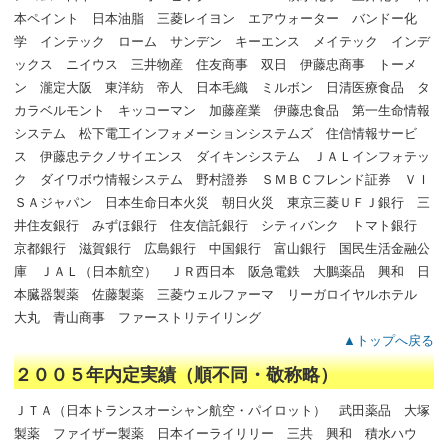
本ペイント 日本油脂 三菱レイヨン エアウォーター バンドー化
学 インテック ローム サンデン キーエンス メイテック インデ
ックス ニイウス 三井物産 住友商事 双日 伊藤忠商事 トーメ
ン 瀧定大阪 東洋紡 帝人 日本毛織 ミルボン 日清医療食品 タ
カラベルモント キッコーマン 加藤産業 伊藤忠食品 第一生命情報
システム 松下電工インフォメーションシステムズ 住信情報サービ
ス 伊藤忠テクノサイエンス ダイキンシステム ＪＡＬインフォテッ
ク ダイワボウ情報システム 野村證券 ＳＭＢＣフレンド証券 ＶＩ
ＳＡジャパン 日本生命日本火災 朝日火災 東京三菱ＵＦＪ銀行 三
井住友銀行 みずほ銀行 住友信託銀行 シティバンク トマト銀行
京都銀行 滋賀銀行 広島銀行 中国銀行 富山銀行 国民生活金融公
庫 ＪＡＬ（日本航空） ＪＲ西日本 阪急電鉄 大鵬薬品 興和 日
本臓器製薬 佐藤製薬 三菱ウェルファーマ リーガロイヤルホテル
大丸 青山商事 ファーストリテイリング
▲トップへ戻る
２００５年内定実績（順不同・敬称略）
ＪＴＡ（日本トランスオーシャン航空・パイロット） 武田薬品 大塚
製薬 ファイザー製薬 日本イーライリリー 三共 興和 積水ハウ