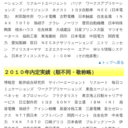
ーションズ リクルートエージェント パソナ ワークスアプリケーシ
ョンズ インテリジェンス ネクスト トヨタ自動車 ＮＥＣ（日本電
気） 村田製作所 ウシオ電機 古野電機 日本触媒 住友金属 ＩＮ
ＡＸ ＴＯＴＯ 旭硝子 クラレ ノーリツ 豊田自動織機 日本特殊
陶業 積水ハウス 住友林業 大成建設 日産プリンス大阪 マツオモ
ータース 福助工業 東海澱粉 貝印 日本電産 中国電力 関西電
力 愛知製鋼 双日 ＮＥＣネクサソリューションズ ニトリ ニッセ
ン アイリスオーヤマ エヌエスケーケー エアー ＭＵＳ情報システ
ム 日本オフィスシステム Ｊ：ＣＯＭ （その他多数）
▲トップへ戻る
２０１０年内定実績（順不同・敬称略）
博報堂 船井総合研究所 サイバーエージェント リクルート 毎日コ
ミュケーションズ ワークアプリケーションズ 東急エージェンシー
ベネッセ ネプロジャパン フラクタリスト 東京海上日動キャリアサ
ービス 日立製作所 トヨタ ＳＯＮＹ 富士通 ＩＢＭ ＩＨＩ 扇
港電機 旭硝子 アイシン精機 新菱冷熱工業 三菱電機 富士ゼロッ
クス ＮＴＴ西日本 ソフトバンク 関西ペイント 住友化学 中央電
力 ＹＫＫ ＴＯＴＯ 江崎グリコ 日本食研 ブルドックソース 伊