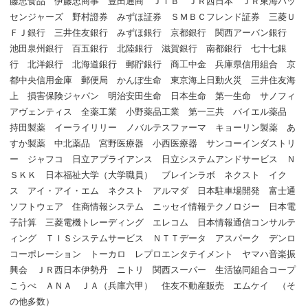
藤忠食品 伊藤忠商事 豊田通商 ＪＴＢ ＪＲ西日本 ＪＲ東海パッ
センジャーズ 野村證券 みずほ証券 ＳＭＢＣフレンド証券 三菱Ｕ
ＦＪ銀行 三井住友銀行 みずほ銀行 京都銀行 関西アーバン銀行
池田泉州銀行 百五銀行 北陸銀行 滋賀銀行 南都銀行 七十七銀
行 北洋銀行 北海道銀行 郵貯銀行 商工中金 兵庫県信用組合 京
都中央信用金庫 郵便局 かんぽ生命 東京海上日動火災 三井住友海
上 損害保険ジャパン 明治安田生命 日本生命 第一生命 サノフィ
アヴェンティス 全薬工業 小野薬品工業 第一三共 バイエル薬品
持田製薬 イーライリリー ノバルテスファーマ キョーリン製薬 あ
すか製薬 中北薬品 宮野医療器 小西医療器 サンコーインダストリ
ー ジャフコ 日立アプライアンス 日立システムアンドサービス Ｎ
ＳＫＫ 日本福祉大学（大学職員） ブレインラボ ネクスト イク
ス アイ・アイ・エム ネクスト アルマダ 日本駐車場開発 富士通
ソフトウェア 住商情報システム ニッセイ情報テクノロジー 日本電
子計算 三菱電機トレーディング エレコム 日本情報通信コンサルテ
ィング ＴＩＳシステムサービス ＮＴＴデータ アスパーク デンロ
コーポレーション トーカロ レプロエンタテイメント ヤマハ音楽振
興会 ＪＲ西日本伊勢丹 ニトリ 関西スーパー 生活協同組合コープ
こうべ ＡＮＡ ＪＡ（兵庫六甲） 住友不動産販売 エムケイ （そ
の他多数）