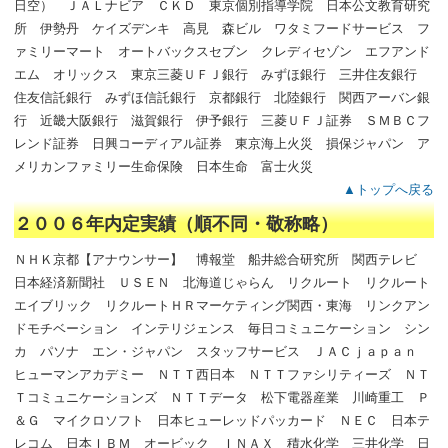
日空） ＪＡＬナビア ＣＫＤ 東京個別指導学院 日本公文教育研究
所 伊勢丹 ケイズデンキ 高見 森ビル ワタミフードサービス フ
ァミリーマート オートバックスセブン クレディセゾン エフアンド
エム オリックス 東京三菱ＵＦＪ銀行 みずほ銀行 三井住友銀行
住友信託銀行 みずほ信託銀行 京都銀行 北陸銀行 関西アーバン銀
行 近畿大阪銀行 滋賀銀行 伊予銀行 三菱ＵＦＪ証券 ＳＭＢＣフ
レンド証券 日興コーディアル証券 東京海上火災 損保ジャパン ア
メリカンファミリー生命保険 日本生命 富士火災
▲トップへ戻る
２００６年内定実績（順不同・敬称略）
ＮＨＫ京都【アナウンサー】 博報堂 船井総合研究所 関西テレビ
日本経済新聞社 ＵＳＥＮ 北海道じゃらん リクルート リクルート
エイブリック リクルートＨＲマーケティング関西・東海 リンクアン
ドモチベーション インテリジェンス 毎日コミュニケーション シン
カ パソナ エン・ジャパン スタッフサービス ＪＡＣｊａｐａｎ
ヒューマンアカデミー ＮＴＴ西日本 ＮＴＴファシリティーズ ＮＴ
Ｔコミュニケーションズ ＮＴＴデータ 松下電器産業 川崎重工 Ｐ
＆Ｇ マイクロソフト 日本ヒューレッドパッカード ＮＥＣ 日本テ
レコム 日本ＩＢＭ オービック ＩＮＡＸ 積水化学 三井化学 日