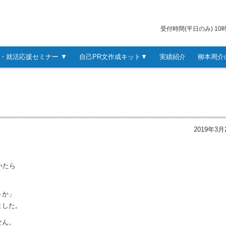
受付時間(平日のみ) 10時
・就活応援セミナー ▼
自己PR文作成キット▼
実績紹介
柳本周介
2019年3月
いたら
うか」
ました。
せん。