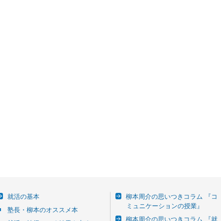
就活の基本
柳本周介の思いつきコラム 『コ
ミュニケーションの授業』
塾長・柳本のオススメ本
柳本周介の思いつきコラム 『就