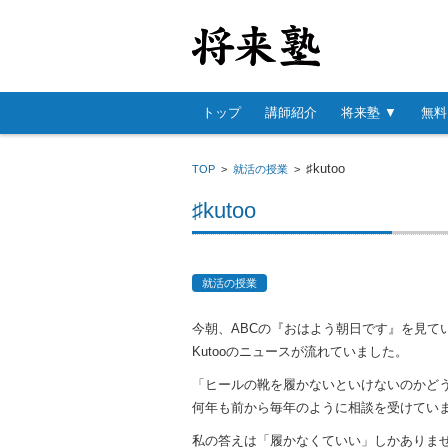
コンテンツに移動
トップ
講師紹介
将来塾 ▼
無料
♯kutoo
TOP
>
就活の授業
>
♯kutoo
就活の授業
今朝、ABCの『おはよう朝日です』を見て
Kutooのニュースが流れていました。
「ヒールの靴を履かないといけないのかど
何年も前から毎年のように相談を受けてい
私の答えは「履かなくていい」しかありま